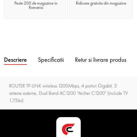
Peste 200 de magazine in
Ridicare gratuita din magazine
Romania
Descriere
Specificatii
Retur si livrare produs
ROUTER TP-LINK wireless 1200Mbps, 4 porturi Gigabit, 3
antene externe, Dual Band AC1200 "Archer C1200" (include TV
1.75lei)