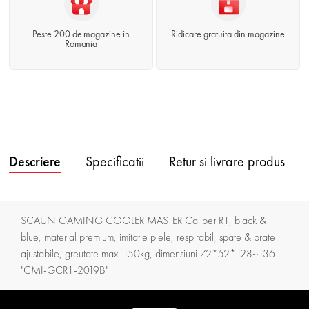
Peste 200 de magazine in
Ridicare gratuita din magazine
Romania
Descriere
Specificatii
Retur si livrare produs
SCAUN GAMING COOLER MASTER Caliber R1, black &
blue, material premium, imitatie piele, respirabil, spate & brate
ajustabile, greutate max. 150kg, dimensiuni 72*52*128~136
"CMI-GCR1-2019B"