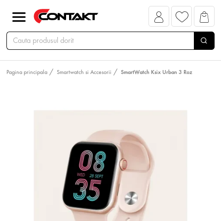
Pagina principala
Smartwatch si Accesorii
SmartWatch Ksix Urban 3 Roz