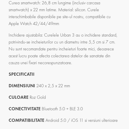
Curea smartwatch: 26,8 cm lungime (inclusiv carcasa
smartwatch) x 22 mm latime. Material: silicon. Curele
interschimbabile disponibile pe site-ul nostru, compatibile cu
Apple Watch 42/44/49mm
Inchidere ajustabila: Curelele Urban 3 au o inchidere standard,
potrivindu-se incheieturilor cu un diametru intre 5,5 cm si 7 cm.
Nu sunt recomandate pentru incheieturi foarte mici, deoarece
acest lucru poate afecta colectarea datelor de sanatate din
cauza unei fixari necorespunzatoare.
SPECIFICATII
DIMENSIUNI
240 x 2,5 x 22 mm
CULOARE
Roz Gold
CONECTIVITATE
Bluetooth 5.0 + BLE 3.0
COMPATIBILITATE
Android 5.0 / iOS 11 si versiuni ulterioare