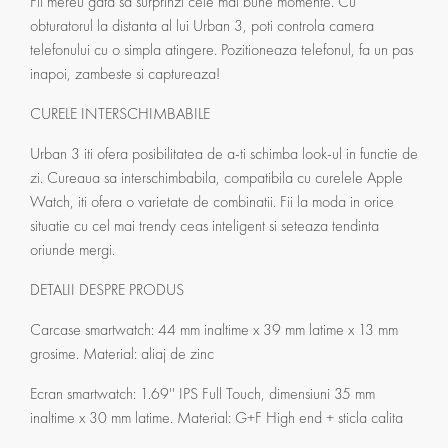
Fii mereu gata sa surprinzi cele mai bune momente. Cu
obturatorul la distanta al lui Urban 3, poti controla camera
telefonului cu o simpla atingere. Pozitioneaza telefonul, fa un pas
inapoi, zambeste si captureaza!
CURELE INTERSCHIMBABILE
Urban 3 iti ofera posibilitatea de a-ti schimba look-ul in functie de
zi. Cureaua sa interschimbabila, compatibila cu curelele Apple
Watch, iti ofera o varietate de combinatii. Fii la moda in orice
situatie cu cel mai trendy ceas inteligent si seteaza tendinta
oriunde mergi.
DETALII DESPRE PRODUS
Carcase smartwatch: 44 mm inaltime x 39 mm latime x 13 mm
grosime. Material: aliaj de zinc
Ecran smartwatch: 1.69'' IPS Full Touch, dimensiuni 35 mm
inaltime x 30 mm latime. Material: G+F High end + sticla calita