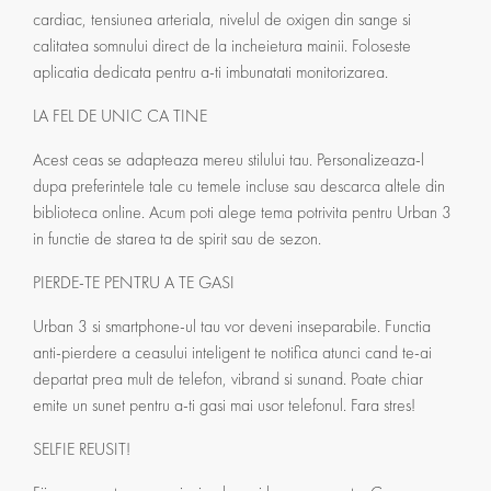
cardiac, tensiunea arteriala, nivelul de oxigen din sange si
calitatea somnului direct de la incheietura mainii. Foloseste
aplicatia dedicata pentru a-ti imbunatati monitorizarea.
LA FEL DE UNIC CA TINE
Acest ceas se adapteaza mereu stilului tau. Personalizeaza-l
dupa preferintele tale cu temele incluse sau descarca altele din
biblioteca online. Acum poti alege tema potrivita pentru Urban 3
in functie de starea ta de spirit sau de sezon.
PIERDE-TE PENTRU A TE GASI
Urban 3 si smartphone-ul tau vor deveni inseparabile. Functia
anti-pierdere a ceasului inteligent te notifica atunci cand te-ai
departat prea mult de telefon, vibrand si sunand. Poate chiar
emite un sunet pentru a-ti gasi mai usor telefonul. Fara stres!
SELFIE REUSIT!