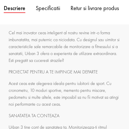
Descriere
Specificatii
Retur si livrare produs
Cel mai inovator ceas inteligent al nostru revine intr-o forma
imbunatatita, mai puternic ca niciodata. Cu designul sau uimitor si
caracteristicile sale remarcabile de monitorizare a fitnessului si a
sanatatii, Urban 3 ofera o experienta de utilizare extraordinara.
Esti pregatit sa cuceresti strazile?
PROIECTAT PENTRU A TE IMPINGE MAI DEPARTE
Acest ceas este alegerea ideala pentru iubitorii de sport. Cu
cronometru, 10 moduri sportive, memento pentru miscare,
pedometru si multe altele, este imposibil sa nu fii motivat sa atingi
noi performante cu acest ceas.
SANATATEA TA CONTEAZA
Urban 3 tine cont de sanatatea ta. Monitorizeaza-ti ritmul