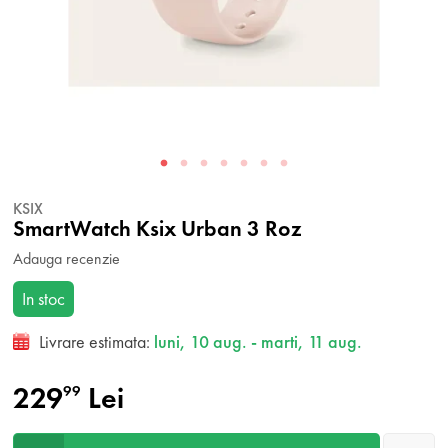
KSIX
SmartWatch Ksix Urban 3 Roz
Adauga recenzie
In stoc
Livrare estimata:
luni, 10 aug. - marti, 11 aug.
229
Lei
99