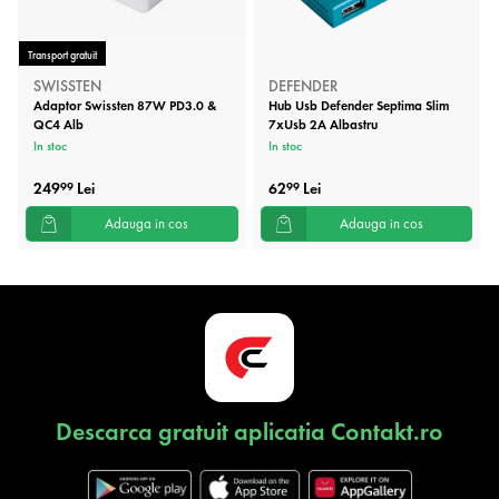
Transport gratuit
SWISSTEN
DEFENDER
Adaptor Swissten 87W PD3.0 &
Hub Usb Defender Septima Slim
QC4 Alb
7xUsb 2A Albastru
In stoc
In stoc
249
Lei
62
Lei
99
99
Adauga in cos
Adauga in cos
Descarca gratuit aplicatia Contakt.ro