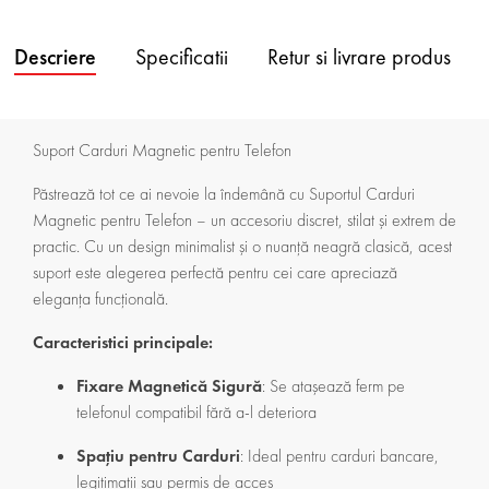
Descriere
Specificatii
Retur si livrare produs
Suport Carduri Magnetic pentru Telefon
Păstrează tot ce ai nevoie la îndemână cu Suportul Carduri
Magnetic pentru Telefon – un accesoriu discret, stilat și extrem de
practic. Cu un design minimalist și o nuanță neagră clasică, acest
suport este alegerea perfectă pentru cei care apreciază
eleganța funcțională.
Caracteristici principale:
Fixare Magnetică Sigură
: Se atașează ferm pe
telefonul compatibil fără a-l deteriora
Spațiu pentru Carduri
: Ideal pentru carduri bancare,
legitimații sau permis de acces