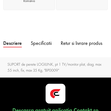
Romania
Descriere
Specificatii
Retur si livrare produs
SUPORT de perete LOGILINK, pt 1 TV/monitor plat, diag. max
55 inch, fix, max 35 Kg, "BP0009"
Descarca gratuit aplicatia Contakt.ro