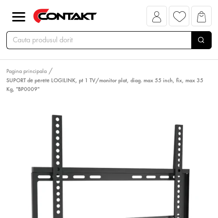
Pagina principala
SUPORT de perete LOGILINK, pt 1 TV/monitor plat, diag. max 55 inch, fix, max 35
Kg, "BP0009"