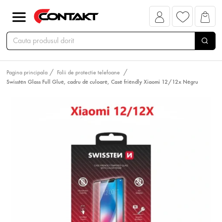
Pagina principala
Folii de protectie telefoane
Swissten Glass Full Glue, cadru de culoare, Case friendly Xiaomi 12/12x Negru