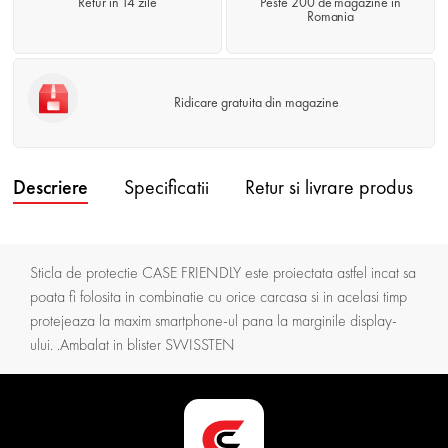
Retur în 14 zile
Peste 200 de magazine in
Romania
Ridicare gratuita din magazine
Descriere
Specificatii
Retur si livrare produs
Sticla de protectie CASE FRIENDLY este proiectata astfel incat sa
poata fi folosita in combinatie cu orice carcasa si in acelasi timp
protejeaza la maxim smartphone-ul pana la marginile display-
ului. .Ambalat in blister SWISSTEN