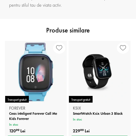
pentru stilul tau de viata activ.
Produse similare
Transport gratuit
Transport gratuit
FOREVER
KSIX
Ceas inteligent Forever Call Me
SmartWatch Ksix Urban 3 Black
Kids Forever
In stoc
In stoc
120
Lei
229
Lei
99
99