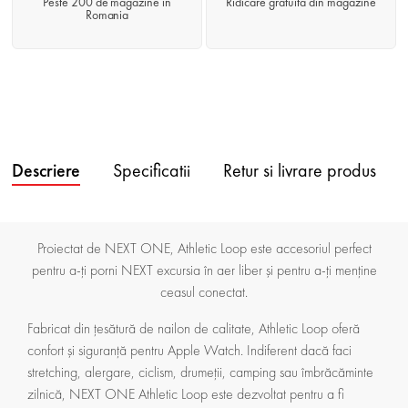
Peste 200 de magazine in
Ridicare gratuita din magazine
Romania
Descriere
Specificatii
Retur si livrare produs
Proiectat de NEXT ONE, Athletic Loop este accesoriul perfect
pentru a-ți porni NEXT excursia în aer liber și pentru a-ți menține
ceasul conectat.
Fabricat din țesătură de nailon de calitate, Athletic Loop oferă
confort și siguranță pentru Apple Watch. Indiferent dacă faci
stretching, alergare, ciclism, drumeții, camping sau îmbrăcăminte
zilnică, NEXT ONE Athletic Loop este dezvoltat pentru a fi