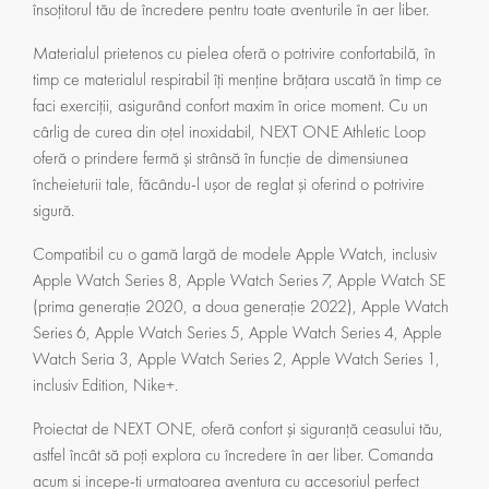
însoțitorul tău de încredere pentru toate aventurile în aer liber.
Materialul prietenos cu pielea oferă o potrivire confortabilă, în
timp ce materialul respirabil îți menține brățara uscată în timp ce
faci exerciții, asigurând confort maxim în orice moment. Cu un
cârlig de curea din oțel inoxidabil, NEXT ONE Athletic Loop
oferă o prindere fermă și strânsă în funcție de dimensiunea
încheieturii tale, făcându-l ușor de reglat și oferind o potrivire
sigură.
Compatibil cu o gamă largă de modele Apple Watch, inclusiv
Apple Watch Series 8, Apple Watch Series 7, Apple Watch SE
(prima generație 2020, a doua generație 2022), Apple Watch
Series 6, Apple Watch Series 5, Apple Watch Series 4, Apple
Watch Seria 3, Apple Watch Series 2, Apple Watch Series 1,
inclusiv Edition, Nike+.
Proiectat de NEXT ONE, oferă confort și siguranță ceasului tău,
astfel încât să poți explora cu încredere în aer liber. Comanda
acum si incepe-ti urmatoarea aventura cu accesoriul perfect