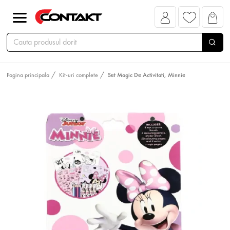
Pagina principala
Kit-uri complete
Set Magic De Activitati, Minnie